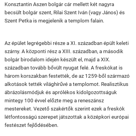
Konsztantin Aszen bolgár cár mellett két nagyra
becsült bolgár szent, Rilai Szent Iván (vagy János) és
Szent Petka is megjelenik a templom falain.
Az épület legrégebbi része a XI. században épült keleti
szárny. A központi rész a XIII. században, a második
bolgár birodalom idején készült el, majd a XIX.
században tovább bővült nyugat felé. A freskókat is
három korszakban festették, de az 1259-ből származó
alkotások tették világhírűvé a templomot. Realisztikus
ábrázolásmódjuk és aprólékos kidolgozottságuk
mintegy 100 évvel előzte meg a reneszánsz
mestereket. Vezető szakértők szerint ezek a freskók
létfontosságú szerepet játszottak a középkori európai
festészet fejlődésében.