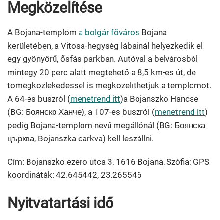
Megközelítése
A Bojana-templom
a bolgár főváros
Bojana
kerületében, a Vitosa-hegység lábainál helyezkedik el
egy gyönyörű, ősfás parkban. Autóval a belvárosból
mintegy 20 perc alatt megtehető a 8,5 km-es út, de
tömegközlekedéssel is megközelíthetjük a templomot.
A 64-es buszról (
menetrend itt
)a Bojanszko Hancse
(BG: Боянско Ханче), a 107-es buszról (
menetrend itt
)
pedig Bojana-templom nevű megállónál (BG: Боянска
църква, Bojanszka carkva) kell leszállni.
Cím: Bojanszko ezero utca 3, 1616 Bojana, Szófia; GPS
koordináták: 42.645442, 23.265546
Nyitvatartási idő