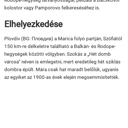
kolostor vagy Pamporovo felkereséséhez is.
Elhelyezkedése
Plovdiv (BG: Пловдив) a Marica folyó partján, Szófiától
150 km-re délkeletre található a Balkán- és Rodope-
hegységek közötti völgyben. Szokás a „Hét domb
városa” néven is emlegetni, mert eredetileg hét sziklás
dombra épült. Mára csak hat maradt belőlük, ugyanis
az egyiket az 1900-as évek elején megsemmisítették.