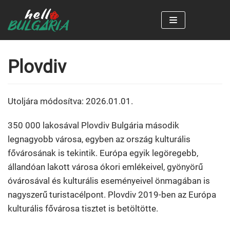
Skip
to
content
Plovdiv
Utoljára módosítva: 2026.01.01.
350 000 lakosával Plovdiv Bulgária második
legnagyobb városa, egyben az ország kulturális
fővárosának is tekintik. Európa egyik legöregebb,
állandóan lakott városa ókori emlékeivel, gyönyörű
óvárosával és kulturális eseményeivel önmagában is
nagyszerű turistacélpont. Plovdiv 2019-ben az Európa
kulturális fővárosa tisztet is betöltötte.