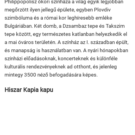
Philippopolisz ókori színháza a világ egyik legjobban
megőrzött ilyen jellegű épülete, egyben Plovdiv
szimbóluma és a római kor leghíresebb emléke
Bulgáriában. Két domb, a Dzsambaz tepe és Takszim
tepe között, egy természetes katlanban helyezkedik el
a mai óváros területén. A színház az I. században épült,
és manapság is használatban van. A nyári hónapokban
színházi előadásoknak, koncerteknek és különféle
kulturális rendezvényeknek ad otthont, és jelenleg
mintegy 3500 néző befogadására képes.
Hiszar Kapia kapu