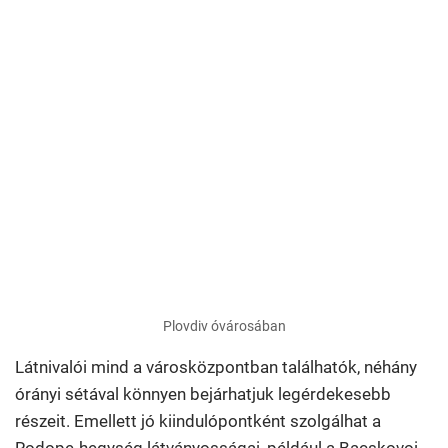
Plovdiv óvárosában
Látnivalói mind a városközpontban találhatók, néhány
órányi sétával könnyen bejárhatjuk legérdekesebb
részeit. Emellett jó kiindulópontként szolgálhat a
Rodope-hegység látványosságai, például a Bacskovoi