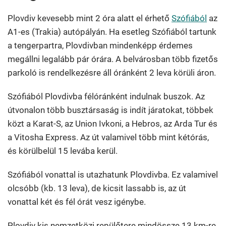
Plovdiv kevesebb mint 2 óra alatt el érhető
Szófiából
az
A1-es (Trakia) autópályán. Ha esetleg Szófiából tartunk
a tengerpartra, Plovdivban mindenképp érdemes
megállni legalább pár órára. A belvárosban több fizetős
parkoló is rendelkezésre áll óránként 2 leva körüli áron.
Szófiából Plovdivba félóránként indulnak buszok. Az
útvonalon több busztársaság is indít járatokat, többek
közt a Karat-S, az Union Ivkoni, a Hebros, az Arda Tur és
a Vitosha Express. Az út valamivel több mint kétórás,
és körülbelül 15 levába kerül.
Szófiából vonattal is utazhatunk Plovdivba. Ez valamivel
olcsóbb (kb. 13 leva), de kicsit lassabb is, az út
vonattal két és fél órát vesz igénybe.
Plovdiv kis nemzetközi repülőtere mindössze 13 km-re