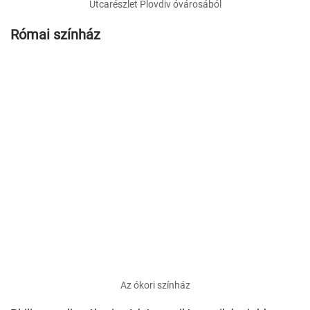
Utcarészlet Plovdiv óvárosából
Római színház
Az ókori színház