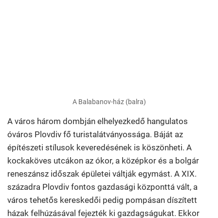
A Balabanov-ház (balra)
A város három dombján elhelyezkedő hangulatos
óváros Plovdiv fő turistalátványossága. Báját az
építészeti stílusok keveredésének is köszönheti. A
kockaköves utcákon az ókor, a középkor és a bolgár
reneszánsz időszak épületei váltják egymást. A XIX.
századra Plovdiv fontos gazdasági központtá vált, a
város tehetős kereskedői pedig pompásan díszített
házak felhúzásával fejezték ki gazdagságukat. Ekkor