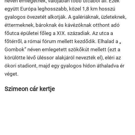
néven emlegetnek, valójában több utcából áll. Ezek
együtt Európa leghosszabb, közel 1,8 km hosszú
gyalogos övezetét alkotják. A galériáknak, üzleteknek,
éttermeknek, bároknak és kávézóknak otthont adó
főutca épületei főleg a XIX. századiak. Az utca a
főtérről, a római fórum mellett kezdődik. Elhalad a „
Gombok” néven emlegetett szökőkút mellett (ezt a
körülötte lévő üléssor alakjáról nevezték el), eléri az
ókori stadiont, majd egy gyalogos hídon áthaladva ér
véget.
Szimeon cár kertje