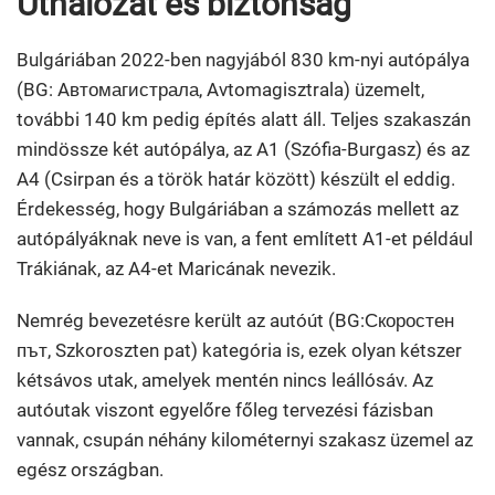
Úthálózat és biztonság
Bulgáriában 2022-ben nagyjából 830 km-nyi autópálya
(BG: Aвтомагистрала, Avtomagisztrala) üzemelt,
további 140 km pedig építés alatt áll. Teljes szakaszán
mindössze két autópálya, az A1 (Szófia-Burgasz) és az
A4 (Csirpan és a török határ között) készült el eddig.
Érdekesség, hogy Bulgáriában a számozás mellett az
autópályáknak neve is van, a fent említett A1-et például
Trákiának, az A4-et Maricának nevezik.
Nemrég bevezetésre került az autóút (BG:Скоростен
път, Szkoroszten pat) kategória is, ezek olyan kétszer
kétsávos utak, amelyek mentén nincs leállósáv. Az
autóutak viszont egyelőre főleg tervezési fázisban
vannak, csupán néhány kilométernyi szakasz üzemel az
egész országban.