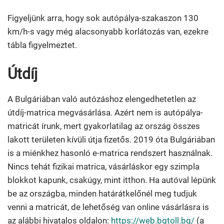
Figyeljünk arra, hogy sok autópálya-szakaszon 130
km/h-s vagy még alacsonyabb korlátozás van, ezekre
tábla figyelmeztet.
Útdíj
A Bulgáriában való autózáshoz elengedhetetlen az
útdíj-matrica megvásárlása. Azért nem is autópálya-
matricát írunk, mert gyakorlatilag az ország összes
lakott területen kívüli útja fizetős. 2019 óta Bulgáriában
is a miénkhez hasonló e-matrica rendszert használnak.
Nincs tehát fizikai matrica, vásárláskor egy szimpla
blokkot kapunk, csakúgy, mint itthon. Ha autóval lépünk
be az országba, minden határátkelőnél meg tudjuk
venni a matricát, de lehetőség van online vásárlásra is
az alábbi hivatalos oldalon:
https://web.bgtoll.bg/
(a