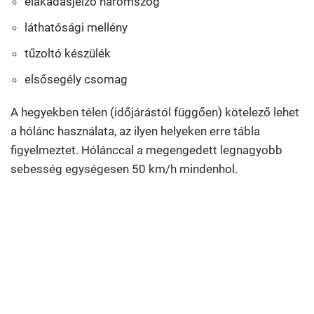
elakadásjelző háromszög
láthatósági mellény
tűzoltó készülék
elsősegély csomag
A hegyekben télen (időjárástól függően) kötelező lehet
a hólánc használata, az ilyen helyeken erre tábla
figyelmeztet. Hólánccal a megengedett legnagyobb
sebesség egységesen 50 km/h mindenhol.