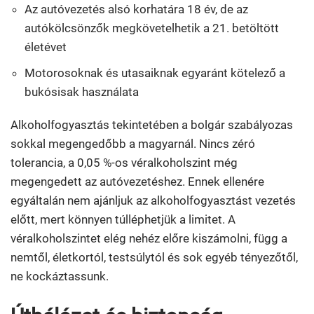
Az autóvezetés alsó korhatára 18 év, de az
autókölcsönzők megkövetelhetik a 21. betöltött
életévet
Motorosoknak és utasaiknak egyaránt kötelező a
bukósisak használata
Alkoholfogyasztás tekintetében a bolgár szabályozas
sokkal megengedőbb a magyarnál. Nincs zéró
tolerancia, a 0,05 %-os véralkoholszint még
megengedett az autóvezetéshez. Ennek ellenére
egyáltalán nem ajánljuk az alkoholfogyasztást vezetés
előtt, mert könnyen túlléphetjük a limitet. A
véralkoholszintet elég nehéz előre kiszámolni, függ a
nemtől, életkortól, testsúlytól és sok egyéb tényezőtől,
ne kockáztassunk.