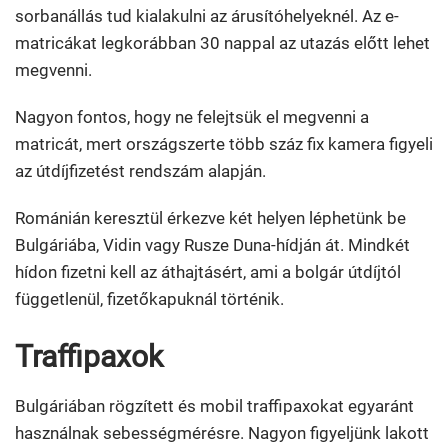
sorbanállás tud kialakulni az árusítóhelyeknél. Az e-
matricákat legkorábban 30 nappal az utazás előtt lehet
megvenni.
Nagyon fontos, hogy ne felejtsük el megvenni a
matricát, mert országszerte több száz fix kamera figyeli
az útdíjfizetést rendszám alapján.
Románián keresztül érkezve két helyen léphetünk be
Bulgáriába, Vidin vagy Rusze Duna-hídján át. Mindkét
hídon fizetni kell az áthajtásért, ami a bolgár útdíjtól
függetlenül, fizetőkapuknál történik.
Traffipaxok
Bulgáriában rögzített és mobil traffipaxokat egyaránt
használnak sebességmérésre. Nagyon figyeljünk lakott