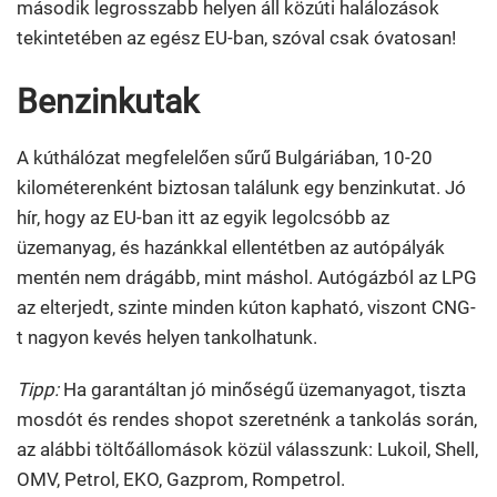
második legrosszabb helyen áll közúti halálozások
tekintetében az egész EU-ban, szóval csak óvatosan!
Benzinkutak
A kúthálózat megfelelően sűrű Bulgáriában, 10-20
kilométerenként biztosan találunk egy benzinkutat. Jó
hír, hogy az EU-ban itt az egyik legolcsóbb az
üzemanyag, és hazánkkal ellentétben az autópályák
mentén nem drágább, mint máshol. Autógázból az LPG
az elterjedt, szinte minden kúton kapható, viszont CNG-
t nagyon kevés helyen tankolhatunk.
Tipp:
Ha garantáltan jó minőségű üzemanyagot, tiszta
mosdót és rendes shopot szeretnénk a tankolás során,
az alábbi töltőállomások közül válasszunk: Lukoil, Shell,
OMV, Petrol, EKO, Gazprom, Rompetrol.