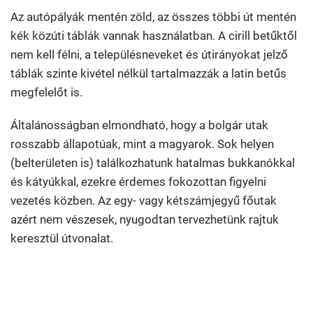
Az autópályák mentén zöld, az összes többi út mentén
kék közúti táblák vannak használatban. A cirill betűktől
nem kell félni, a településneveket és útirányokat jelző
táblák szinte kivétel nélkül tartalmazzák a latin betűs
megfelelőt is.
Általánosságban elmondható, hogy a bolgár utak
rosszabb állapotúak, mint a magyarok. Sok helyen
(belterületen is) találkozhatunk hatalmas bukkanókkal
és kátyúkkal, ezekre érdemes fokozottan figyelni
vezetés közben. Az egy- vagy kétszámjegyű főutak
azért nem vészesek, nyugodtan tervezhetünk rajtuk
keresztül útvonalat.